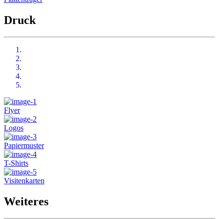
Druck
Flyer
Logos
Papiermuster
T-Shirts
Visitenkarten
Weiteres